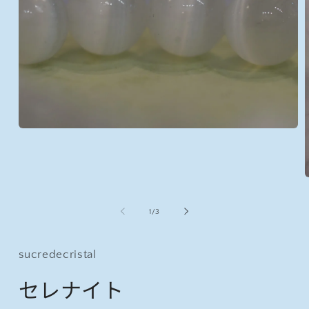
モ
ー
ダ
ル
で
メ
デ
の
1
/
3
ィ
ア
(1)
sucredecristal
を
開
セレナイト
く
(