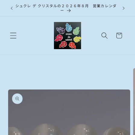
コンテ
シュクレ デ クリスタルの２０２６年８月 営業カレンダ
ンツに
ー
進む
カ
ー
ト
商品情
報にス
キップ