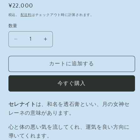
通
¥22,000
常
税込。
配送料
はチェックアウト時に計算されます。
価
数量
数
格
量
セ
セ
レ
レ
ナ
ナ
カートに追加する
イ
イ
ト
ト
今すぐ購入
の
の
数
数
量
量
セレナイト
は、和名を透石膏といい、月の女神セ
を
を
レーネの意味があります。
減
増
ら
や
心と体の悪い気を流してくれ、運気を良い方向に
す
す
導いてくれます。