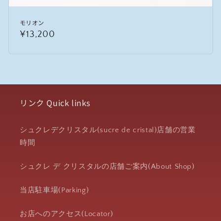
モリオン
通
¥13,200
常
価
格
リンク Quick links
シュクレデクリスタル(sucre de cristal)店舗の営業
時間
シュクレ デ クリスタルの店舗ご案内(About Shop)
当店駐車場(Parking)
お店へのアクセス(Locator)