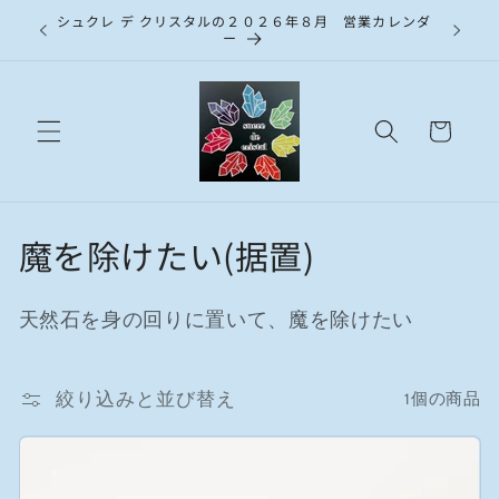
コンテ
シュクレ デ クリスタルの２０２６年８月 営業カレンダ
ンツに
ー
進む
カ
ー
ト
コ
魔を除けたい(据置)
レ
天然石を身の回りに置いて、魔を除けたい
ク
シ
絞り込みと並び替え
1個の商品
ョ
ン