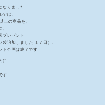
になりました
ルでは、
）以上の商品を、
に、
袋プレゼント
０袋追加しました １７日）、
ント企画は終了です
めに
、
です