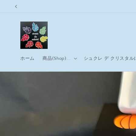
コンテ
ンツに
進む
ホーム
商品(Shop)...
シュクレ デ クリスタルに