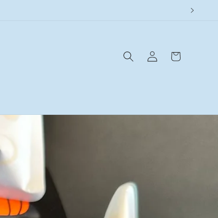
ロ
カ
グ
ー
イ
ト
ン